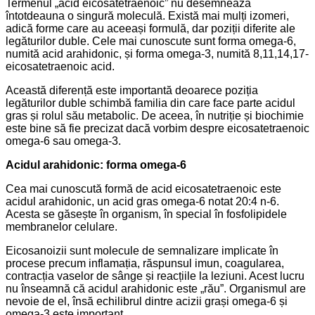
Termenul „acid eicosatetraenoic” nu desemnează
întotdeauna o singură moleculă. Există mai mulți izomeri,
adică forme care au aceeași formulă, dar poziții diferite ale
legăturilor duble. Cele mai cunoscute sunt forma omega-6,
numită acid arahidonic, și forma omega-3, numită 8,11,14,17-
eicosatetraenoic acid.
Această diferență este importantă deoarece poziția
legăturilor duble schimbă familia din care face parte acidul
gras și rolul său metabolic. De aceea, în nutriție și biochimie
este bine să fie precizat dacă vorbim despre eicosatetraenoic
omega-6 sau omega-3.
Acidul arahidonic: forma omega-6
Cea mai cunoscută formă de acid eicosatetraenoic este
acidul arahidonic, un acid gras omega-6 notat 20:4 n-6.
Acesta se găsește în organism, în special în fosfolipidele
membranelor celulare.
Eicosanoizii sunt molecule de semnalizare implicate în
procese precum inflamația, răspunsul imun, coagularea,
contracția vaselor de sânge și reacțiile la leziuni. Acest lucru
nu înseamnă că acidul arahidonic este „rău”. Organismul are
nevoie de el, însă echilibrul dintre acizii grași omega-6 și
omega-3 este important.