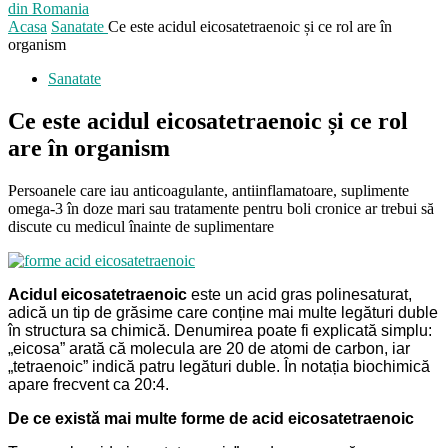
din Romania
Acasa
Sanatate
Ce este acidul eicosatetraenoic și ce rol are în
organism
Sanatate
Ce este acidul eicosatetraenoic și ce rol
are în organism
Persoanele care iau anticoagulante, antiinflamatoare, suplimente
omega-3 în doze mari sau tratamente pentru boli cronice ar trebui să
discute cu medicul înainte de suplimentare
Acidul eicosatetraenoic
este un acid gras polinesaturat,
adică un tip de grăsime care conține mai multe legături duble
în structura sa chimică. Denumirea poate fi explicată simplu:
„eicosa” arată că molecula are 20 de atomi de carbon, iar
„tetraenoic” indică patru legături duble. În notația biochimică
apare frecvent ca 20:4.
De ce există mai multe forme de acid eicosatetraenoic