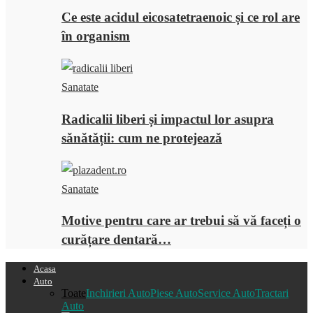
Ce este acidul eicosatetraenoic și ce rol are
în organism
Sanatate
Radicalii liberi și impactul lor asupra
sănătății: cum ne protejează
Sanatate
Motive pentru care ar trebui să vă faceți o
curățare dentară…
Acasa
Auto
Toate
Inchirieri Auto
Piese Auto
Service Auto
Tractari
Auto