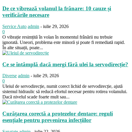
De ce vibrează volanul la frânare: 10 cauze și
verificările necesare
Service Auto
admin
-
iulie 29, 2026
0
O vibrație resimțită în volan în momentul frânării nu trebuie
ignorată. Uneori, problema este minoră și poate fi remediată rapid.
În alte situații, poate...
Ce se întâmplă dacă mergi fără ulei la servodirecție?
Diverse
admin
-
iulie 29, 2026
0
Uleiul de servodirecție, numit corect lichid de servodirecție, ajută
sistemul hidraulic să reducă efortul necesar pentru rotirea volanului.
Dacă nivelul scade foarte mult sau...
Curățarea corectă a protezelor dentare: reguli
esențiale pentru prevenirea infecțiilor
Sanatate
admin
-
iulie 22, 2026