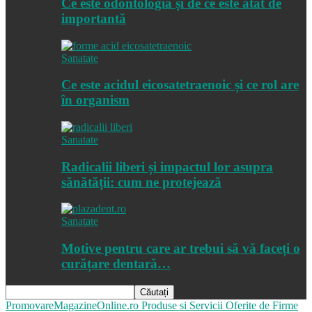
Ce este odontologia și de ce este atât de
importantă
Sanatate
Ce este acidul eicosatetraenoic și ce rol are
în organism
Sanatate
Radicalii liberi și impactul lor asupra
sănătății: cum ne protejează
Sanatate
Motive pentru care ar trebui să vă faceți o
curățare dentară…
PromovareMagazineOnline.ro
Produse si Servicii Oferite de Firme