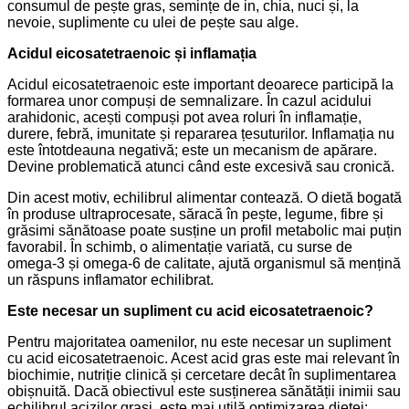
consumul de pește gras, semințe de in, chia, nuci și, la
nevoie, suplimente cu ulei de pește sau alge.
Acidul eicosatetraenoic și inflamația
Acidul eicosatetraenoic este important deoarece participă la
formarea unor compuși de semnalizare. În cazul acidului
arahidonic, acești compuși pot avea roluri în inflamație,
durere, febră, imunitate și repararea țesuturilor. Inflamația nu
este întotdeauna negativă; este un mecanism de apărare.
Devine problematică atunci când este excesivă sau cronică.
Din acest motiv, echilibrul alimentar contează. O dietă bogată
în produse ultraprocesate, săracă în pește, legume, fibre și
grăsimi sănătoase poate susține un profil metabolic mai puțin
favorabil. În schimb, o alimentație variată, cu surse de
omega-3 și omega-6 de calitate, ajută organismul să mențină
un răspuns inflamator echilibrat.
Este necesar un supliment cu acid eicosatetraenoic?
Pentru majoritatea oamenilor, nu este necesar un supliment
cu acid eicosatetraenoic. Acest acid gras este mai relevant în
biochimie, nutriție clinică și cercetare decât în suplimentarea
obișnuită. Dacă obiectivul este susținerea sănătății inimii sau
echilibrul acizilor grași, este mai utilă optimizarea dietei: