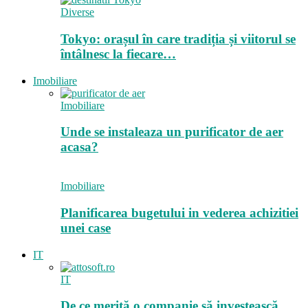
Diverse
Tokyo: orașul în care tradiția și viitorul se
întâlnesc la fiecare…
Imobiliare
Imobiliare
Unde se instaleaza un purificator de aer
acasa?
Imobiliare
Planificarea bugetului in vederea achizitiei
unei case
IT
IT
De ce merită o companie să investească