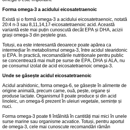
Forma omega-3 a acidului eicosatetraenoic
Există și o formă omega-3 a acidului eicosatetraenoic, notată
20:4 n-3 sau 8,11,14,17-eicosatetraenoic acid. Această
variantă este mai puțin cunoscută decât EPA și DHA, acizii
grași omega-3 din peștele gras.
Totuși, ea este interesantă deoarece poate apărea ca
intermediar în metabolismul omega-3, între acidul stearidonic
și EPA. În practică, recomandările nutriționale pentru public
se concentrează mai mult pe surse de EPA, DHA și ALA, nu
pe consumul izolat de acid eicosatetraenoic omega-3.
Unde se găsește acidul eicosatetraenoic
Acidul arahidonic, forma omega-6, se găsește în alimente de
origine animală, precum carne, ouă, pește, organe și
produse lactate. Organismul îl poate produce și din acid
linoleic, un omega-6 prezent în uleiuri vegetale, semințe și
nuci.
Forma omega-3 poate fi întâlnită în cantități mai mici în unele
surse marine sau organisme acvatice. Totuși, pentru aportul
de omega-3, cele mai cunoscute recomandări rămân