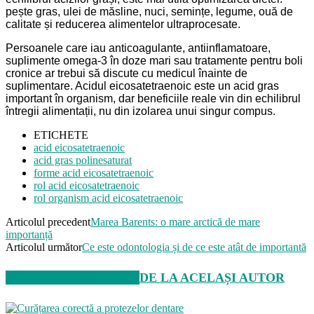
pește gras, ulei de măsline, nuci, semințe, legume, ouă de
calitate și reducerea alimentelor ultraprocesate.
Persoanele care iau anticoagulante, antiinflamatoare,
suplimente omega-3 în doze mari sau tratamente pentru boli
cronice ar trebui să discute cu medicul înainte de
suplimentare. Acidul eicosatetraenoic este un acid gras
important în organism, dar beneficiile reale vin din echilibrul
întregii alimentații, nu din izolarea unui singur compus.
ETICHETE
acid eicosatetraenoic
acid gras polinesaturat
forme acid eicosatetraenoic
rol acid eicosatetraenoic
rol organism acid eicosatetraenoic
Articolul precedent
Marea Barents: o mare arctică de mare
importanță
Articolul următor
Ce este odontologia și de ce este atât de importantă
ARTICOLE SIMILARE
DE LA ACELAȘI AUTOR