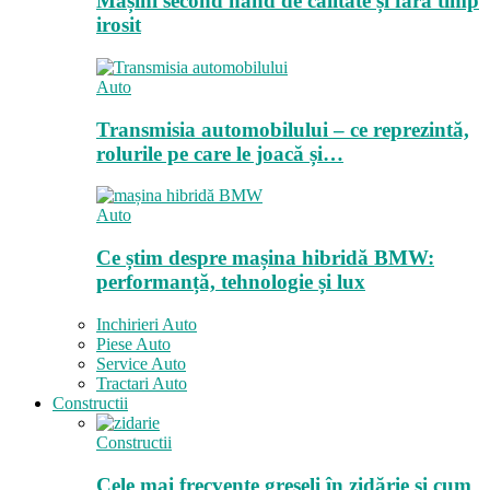
Mașini second hand de calitate și fară timp
irosit
Auto
Transmisia automobilului – ce reprezintă,
rolurile pe care le joacă și…
Auto
Ce știm despre mașina hibridă BMW:
performanță, tehnologie și lux
Inchirieri Auto
Piese Auto
Service Auto
Tractari Auto
Constructii
Constructii
Cele mai frecvente greșeli în zidărie și cum