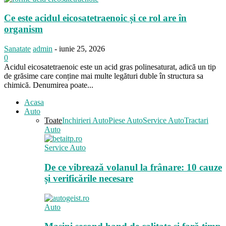
Ce este acidul eicosatetraenoic și ce rol are în
organism
Sanatate
admin
-
iunie 25, 2026
0
Acidul eicosatetraenoic este un acid gras polinesaturat, adică un tip
de grăsime care conține mai multe legături duble în structura sa
chimică. Denumirea poate...
Acasa
Auto
Toate
Inchirieri Auto
Piese Auto
Service Auto
Tractari
Auto
Service Auto
De ce vibrează volanul la frânare: 10 cauze
și verificările necesare
Auto