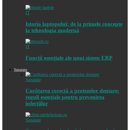
IT
Istoria laptopului: de la primele concepte
la tehnologia modernă
IT
Funcții esențiale ale unui sistem ERP
Sanatate
Sanatate
Curățarea corectă a protezelor dentare:
reguli esențiale pentru prevenirea
infecțiilor
Sanatate