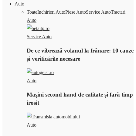
Auto
Toate
Inchirieri Auto
Piese Auto
Service Auto
Tractari
Auto
Service Auto
De ce vibrează volanul la frânare: 10 cauze
și verificările necesare
Auto
Mașini second hand de calitate și fară timp
irosit
Auto