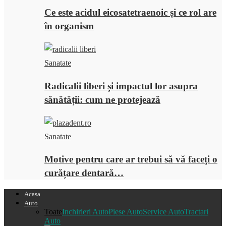
Ce este acidul eicosatetraenoic și ce rol are
în organism
Sanatate
Radicalii liberi și impactul lor asupra
sănătății: cum ne protejează
Sanatate
Motive pentru care ar trebui să vă faceți o
curățare dentară…
Acasa
Auto
Toate
Inchirieri Auto
Piese Auto
Service Auto
Tractari
Auto