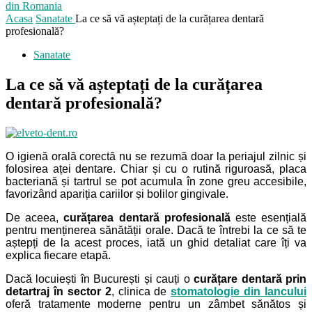
din Romania
Acasa
Sanatate
La ce să vă așteptați de la curățarea dentară
profesională?
Sanatate
La ce să vă așteptați de la curățarea
dentară profesională?
O igienă orală corectă nu se rezumă doar la periajul zilnic și
folosirea aței dentare. Chiar și cu o rutină riguroasă, placa
bacteriană și tartrul se pot acumula în zone greu accesibile,
favorizând apariția cariilor și bolilor gingivale.
De aceea,
curățarea dentară profesională
este esențială
pentru menținerea sănătății orale. Dacă te întrebi la ce să te
aștepți de la acest proces, iată un ghid detaliat care îți va
explica fiecare etapă.
Dacă locuiești în București și cauți o
curățare dentară prin
detartraj în sector 2
, clinica de
s
tomatologie din Iancului
oferă tratamente moderne pentru un zâmbet sănătos și