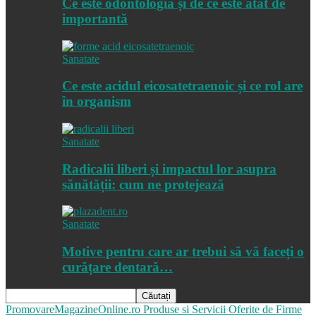
Ce este odontologia și de ce este atât de
importantă
Sanatate
Ce este acidul eicosatetraenoic și ce rol are
în organism
Sanatate
Radicalii liberi și impactul lor asupra
sănătății: cum ne protejează
Sanatate
Motive pentru care ar trebui să vă faceți o
curățare dentară…
PromovareMagazineOnline.ro
Produse si Servicii Oferite de Firme