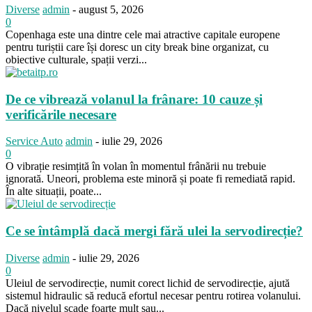
Diverse
admin
-
august 5, 2026
0
Copenhaga este una dintre cele mai atractive capitale europene
pentru turiștii care își doresc un city break bine organizat, cu
obiective culturale, spații verzi...
De ce vibrează volanul la frânare: 10 cauze și
verificările necesare
Service Auto
admin
-
iulie 29, 2026
0
O vibrație resimțită în volan în momentul frânării nu trebuie
ignorată. Uneori, problema este minoră și poate fi remediată rapid.
În alte situații, poate...
Ce se întâmplă dacă mergi fără ulei la servodirecție?
Diverse
admin
-
iulie 29, 2026
0
Uleiul de servodirecție, numit corect lichid de servodirecție, ajută
sistemul hidraulic să reducă efortul necesar pentru rotirea volanului.
Dacă nivelul scade foarte mult sau...