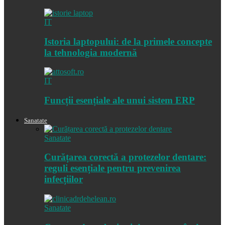
IT
Istoria laptopului: de la primele concepte
la tehnologia modernă
IT
Funcții esențiale ale unui sistem ERP
Sanatate
Sanatate
Curățarea corectă a protezelor dentare:
reguli esențiale pentru prevenirea
infecțiilor
Sanatate