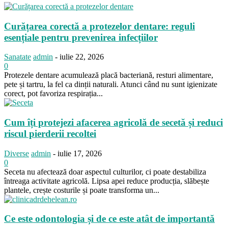
Curățarea corectă a protezelor dentare: reguli
esențiale pentru prevenirea infecțiilor
Sanatate
admin
-
iulie 22, 2026
0
Protezele dentare acumulează placă bacteriană, resturi alimentare,
pete și tartru, la fel ca dinții naturali. Atunci când nu sunt igienizate
corect, pot favoriza respirația...
Cum îți protejezi afacerea agricolă de secetă și reduci
riscul pierderii recoltei
Diverse
admin
-
iulie 17, 2026
0
Seceta nu afectează doar aspectul culturilor, ci poate destabiliza
întreaga activitate agricolă. Lipsa apei reduce producția, slăbește
plantele, crește costurile și poate transforma un...
Ce este odontologia și de ce este atât de importantă