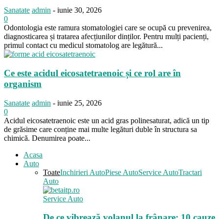
Sanatate
admin
-
iunie 30, 2026
0
Odontologia este ramura stomatologiei care se ocupă cu prevenirea,
diagnosticarea și tratarea afecțiunilor dinților. Pentru mulți pacienți,
primul contact cu medicul stomatolog are legătură...
Ce este acidul eicosatetraenoic și ce rol are în
organism
Sanatate
admin
-
iunie 25, 2026
0
Acidul eicosatetraenoic este un acid gras polinesaturat, adică un tip
de grăsime care conține mai multe legături duble în structura sa
chimică. Denumirea poate...
Acasa
Auto
Toate
Inchirieri Auto
Piese Auto
Service Auto
Tractari
Auto
Service Auto
De ce vibrează volanul la frânare: 10 cauze