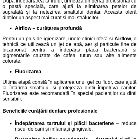
După îndepărtarea tartrului, urmează un periaj profesional cu
o pastă specială, care ajută la eliminarea petelor de
suprafață și la netezirea smalțului dentar. Aceasta oferă
dinților un aspect mai curat și mai strălucitor.
Airflow – curățarea profundă
Pentru un plus de igienizare, unele clinici oferă și
Airflow
, o
tehnică ce utilizează un jet de apă, aer și particule fine de
bicarbonat pentru a îndepărta placa bacteriană și
pigmentările cauzate de cafea, tutun sau alte alimente
colorate.
Fluorizarea
Ultima etapă constă în aplicarea unui gel cu fluor, care ajută
la întărirea smalțului și protejează dinții împotriva cariilor.
Fluorizarea este recomandată în special pacienților cu dinți
sensibili.
Beneficiile curățării dentare profesionale
Îndepărtarea tartrului și plăcii bacteriene
– reduce
riscul de carii și inflamații gingivale.