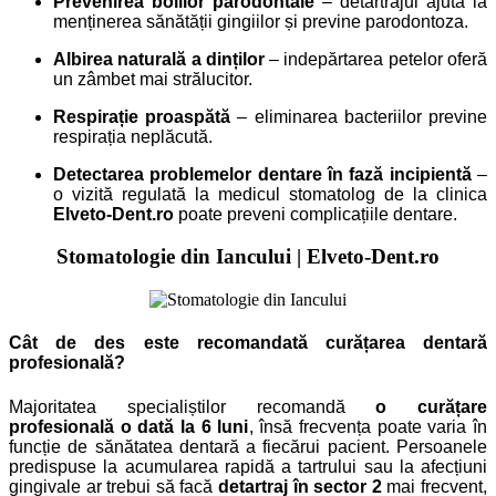
Prevenirea bolilor parodontale
– detartrajul ajută la
menținerea sănătății gingiilor și previne parodontoza.
Albirea naturală a dinților
– indepărtarea petelor oferă
un zâmbet mai strălucitor.
Respirație proaspătă
– eliminarea bacteriilor previne
respirația neplăcută.
Detectarea problemelor dentare în fază incipientă
–
o vizită regulată la medicul stomatolog de la clinica
Elveto-Dent.ro
poate preveni complicațiile dentare.
S
tomatologie din Iancului |
Elveto-Dent.ro
Cât de des este recomandată curățarea dentară
profesională?
Majoritatea specialiștilor recomandă
o curățare
profesională o dată la 6 luni
, însă frecvența poate varia în
funcție de sănătatea dentară a fiecărui pacient. Persoanele
predispuse la acumularea rapidă a tartrului sau la afecțiuni
gingivale ar trebui să facă
detartraj în sector 2
mai frecvent,