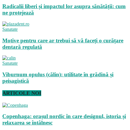
Radicalii liberi și impactul lor asupra sănătății: cum
ne protejează
Sanatate
Motive pentru care ar trebui să vă faceți o curățare
dentară regulată
Sanatate
Viburnum opulus (călin): utilitate în grădină și
peisagistică
ARTICOLE NOI
Copenhaga: orașul nordic în care designul, istoria și
relaxarea se întâlnesc