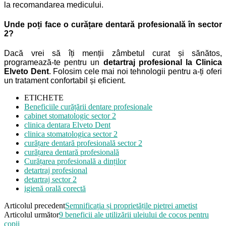
la recomandarea medicului.
Unde poți face o curățare dentară profesională în sector
2?
Dacă vrei să îți menții zâmbetul curat și sănătos,
programează-te pentru un
detartraj profesional la Clinica
Elveto Dent
. Folosim cele mai noi tehnologii pentru a-ți oferi
un tratament confortabil și eficient.
ETICHETE
Beneficiile curățării dentare profesionale
cabinet stomatologic sector 2
clinica dentara Elveto Dent
clinica stomatologica sector 2
curățare dentară profesională sector 2
curățarea dentară profesională
Curățarea profesională a dinților
detartraj profesional
detartraj sector 2
igienă orală corectă
Articolul precedent
Semnificația și proprietățile pietrei ametist
Articolul următor
9 beneficii ale utilizării uleiului de cocos pentru
copii