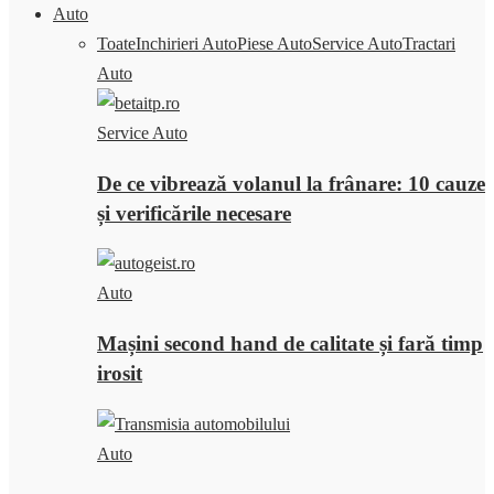
Auto
Toate
Inchirieri Auto
Piese Auto
Service Auto
Tractari
Auto
Service Auto
De ce vibrează volanul la frânare: 10 cauze
și verificările necesare
Auto
Mașini second hand de calitate și fară timp
irosit
Auto