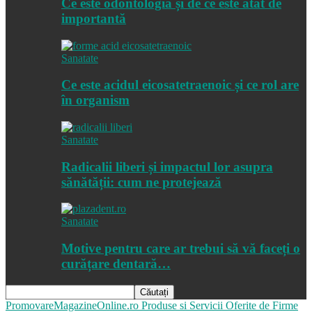
Ce este odontologia și de ce este atât de
importantă
Sanatate
Ce este acidul eicosatetraenoic și ce rol are
în organism
Sanatate
Radicalii liberi și impactul lor asupra
sănătății: cum ne protejează
Sanatate
Motive pentru care ar trebui să vă faceți o
curățare dentară…
PromovareMagazineOnline.ro
Produse si Servicii Oferite de Firme