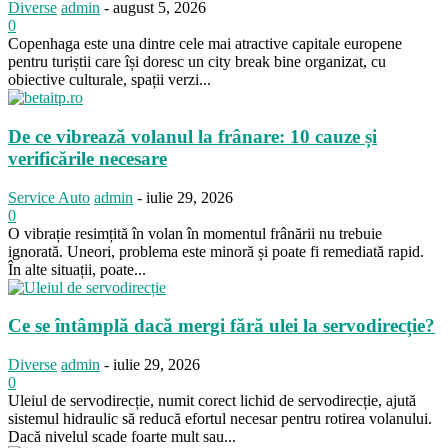
Diverse
admin
-
august 5, 2026
0
Copenhaga este una dintre cele mai atractive capitale europene
pentru turiștii care își doresc un city break bine organizat, cu
obiective culturale, spații verzi...
De ce vibrează volanul la frânare: 10 cauze și
verificările necesare
Service Auto
admin
-
iulie 29, 2026
0
O vibrație resimțită în volan în momentul frânării nu trebuie
ignorată. Uneori, problema este minoră și poate fi remediată rapid.
În alte situații, poate...
Ce se întâmplă dacă mergi fără ulei la servodirecție?
Diverse
admin
-
iulie 29, 2026
0
Uleiul de servodirecție, numit corect lichid de servodirecție, ajută
sistemul hidraulic să reducă efortul necesar pentru rotirea volanului.
Dacă nivelul scade foarte mult sau...