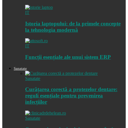
IT
Istoria laptopului: de la primele concepte
la tehnologia modernă
IT
Funcții esențiale ale unui sistem ERP
Sanatate
Sanatate
Curățarea corectă a protezelor dentare:
reguli esențiale pentru prevenirea
infecțiilor
Sanatate