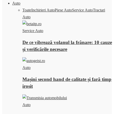
Auto
Toate
Inchirieri Auto
Piese Auto
Service Auto
Tractari
Auto
Service Auto
De ce vibrează volanul la frânare: 10 cauze
și verificările necesare
Auto
Mașini second hand de calitate și fară timp
irosit
Auto