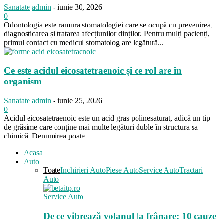
Sanatate
admin
-
iunie 30, 2026
0
Odontologia este ramura stomatologiei care se ocupă cu prevenirea,
diagnosticarea și tratarea afecțiunilor dinților. Pentru mulți pacienți,
primul contact cu medicul stomatolog are legătură...
Ce este acidul eicosatetraenoic și ce rol are în
organism
Sanatate
admin
-
iunie 25, 2026
0
Acidul eicosatetraenoic este un acid gras polinesaturat, adică un tip
de grăsime care conține mai multe legături duble în structura sa
chimică. Denumirea poate...
Acasa
Auto
Toate
Inchirieri Auto
Piese Auto
Service Auto
Tractari
Auto
Service Auto
De ce vibrează volanul la frânare: 10 cauze