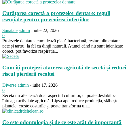
Curățarea corectă a protezelor dentare: reguli
esențiale pentru prevenirea infecțiilor
Sanatate
admin
-
iulie 22, 2026
0
Protezele dentare acumulează placă bacteriană, resturi alimentare,
pete și tartru, la fel ca dinții naturali. Atunci când nu sunt igienizate
corect, pot favoriza respirația...
Cum îți protejezi afacerea agricolă de secetă și reduci
riscul pierderii recoltei
Diverse
admin
-
iulie 17, 2026
0
Seceta nu afectează doar aspectul culturilor, ci poate destabiliza
întreaga activitate agricolă. Lipsa apei reduce producția, slăbește
plantele, crește costurile și poate transforma un...
Ce este odontologia și de ce este atât de importantă