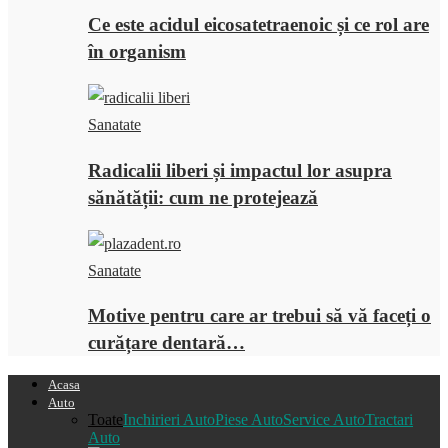
Ce este acidul eicosatetraenoic și ce rol are
în organism
Sanatate
Radicalii liberi și impactul lor asupra
sănătății: cum ne protejează
Sanatate
Motive pentru care ar trebui să vă faceți o
curățare dentară…
Acasa
Auto
Toate
Inchirieri Auto
Piese Auto
Service Auto
Tractari
Auto