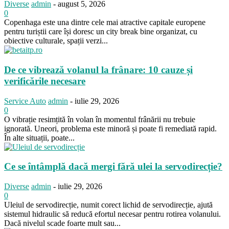
Diverse
admin
-
august 5, 2026
0
Copenhaga este una dintre cele mai atractive capitale europene
pentru turiștii care își doresc un city break bine organizat, cu
obiective culturale, spații verzi...
De ce vibrează volanul la frânare: 10 cauze și
verificările necesare
Service Auto
admin
-
iulie 29, 2026
0
O vibrație resimțită în volan în momentul frânării nu trebuie
ignorată. Uneori, problema este minoră și poate fi remediată rapid.
În alte situații, poate...
Ce se întâmplă dacă mergi fără ulei la servodirecție?
Diverse
admin
-
iulie 29, 2026
0
Uleiul de servodirecție, numit corect lichid de servodirecție, ajută
sistemul hidraulic să reducă efortul necesar pentru rotirea volanului.
Dacă nivelul scade foarte mult sau...