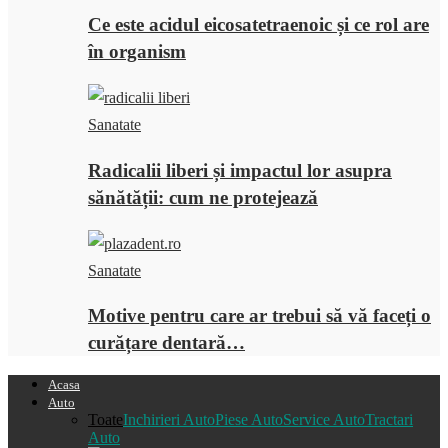
Ce este acidul eicosatetraenoic și ce rol are
în organism
Sanatate
Radicalii liberi și impactul lor asupra
sănătății: cum ne protejează
Sanatate
Motive pentru care ar trebui să vă faceți o
curățare dentară…
Acasa
Auto
Toate
Inchirieri Auto
Piese Auto
Service Auto
Tractari
Auto