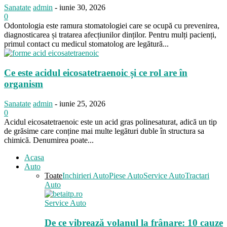
Sanatate
admin
-
iunie 30, 2026
0
Odontologia este ramura stomatologiei care se ocupă cu prevenirea,
diagnosticarea și tratarea afecțiunilor dinților. Pentru mulți pacienți,
primul contact cu medicul stomatolog are legătură...
Ce este acidul eicosatetraenoic și ce rol are în
organism
Sanatate
admin
-
iunie 25, 2026
0
Acidul eicosatetraenoic este un acid gras polinesaturat, adică un tip
de grăsime care conține mai multe legături duble în structura sa
chimică. Denumirea poate...
Acasa
Auto
Toate
Inchirieri Auto
Piese Auto
Service Auto
Tractari
Auto
Service Auto
De ce vibrează volanul la frânare: 10 cauze