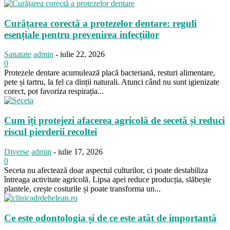
Curățarea corectă a protezelor dentare: reguli
esențiale pentru prevenirea infecțiilor
Sanatate
admin
-
iulie 22, 2026
0
Protezele dentare acumulează placă bacteriană, resturi alimentare,
pete și tartru, la fel ca dinții naturali. Atunci când nu sunt igienizate
corect, pot favoriza respirația...
Cum îți protejezi afacerea agricolă de secetă și reduci
riscul pierderii recoltei
Diverse
admin
-
iulie 17, 2026
0
Seceta nu afectează doar aspectul culturilor, ci poate destabiliza
întreaga activitate agricolă. Lipsa apei reduce producția, slăbește
plantele, crește costurile și poate transforma un...
Ce este odontologia și de ce este atât de importantă