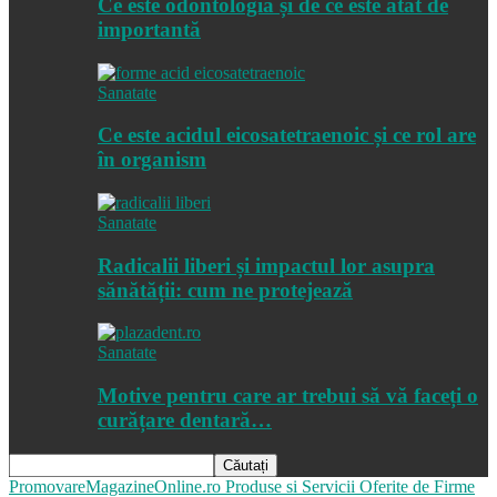
Ce este odontologia și de ce este atât de
importantă
Sanatate
Ce este acidul eicosatetraenoic și ce rol are
în organism
Sanatate
Radicalii liberi și impactul lor asupra
sănătății: cum ne protejează
Sanatate
Motive pentru care ar trebui să vă faceți o
curățare dentară…
PromovareMagazineOnline.ro
Produse si Servicii Oferite de Firme