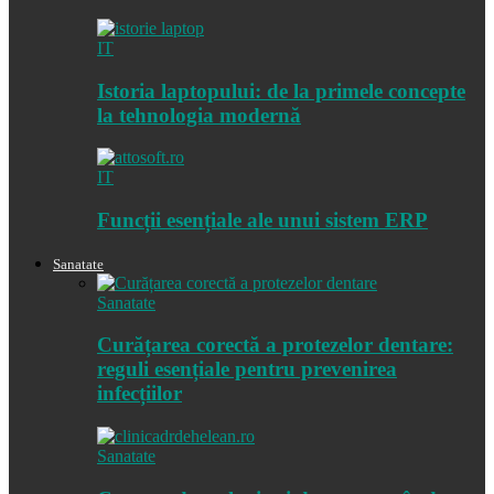
IT
Istoria laptopului: de la primele concepte
la tehnologia modernă
IT
Funcții esențiale ale unui sistem ERP
Sanatate
Sanatate
Curățarea corectă a protezelor dentare:
reguli esențiale pentru prevenirea
infecțiilor
Sanatate