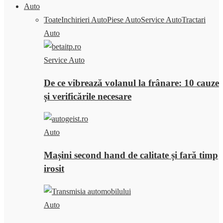
Auto
Toate
Inchirieri Auto
Piese Auto
Service Auto
Tractari
Auto
Service Auto
De ce vibrează volanul la frânare: 10 cauze
și verificările necesare
Auto
Mașini second hand de calitate și fară timp
irosit
Auto