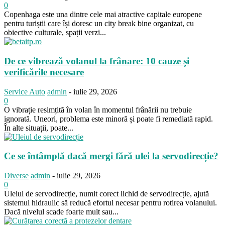
0
Copenhaga este una dintre cele mai atractive capitale europene
pentru turiștii care își doresc un city break bine organizat, cu
obiective culturale, spații verzi...
De ce vibrează volanul la frânare: 10 cauze și
verificările necesare
Service Auto
admin
-
iulie 29, 2026
0
O vibrație resimțită în volan în momentul frânării nu trebuie
ignorată. Uneori, problema este minoră și poate fi remediată rapid.
În alte situații, poate...
Ce se întâmplă dacă mergi fără ulei la servodirecție?
Diverse
admin
-
iulie 29, 2026
0
Uleiul de servodirecție, numit corect lichid de servodirecție, ajută
sistemul hidraulic să reducă efortul necesar pentru rotirea volanului.
Dacă nivelul scade foarte mult sau...