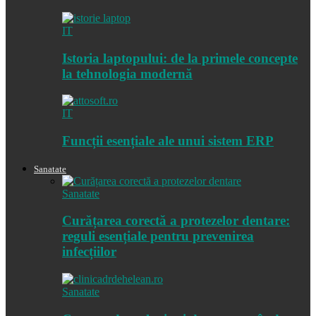
IT
Istoria laptopului: de la primele concepte
la tehnologia modernă
IT
Funcții esențiale ale unui sistem ERP
Sanatate
Sanatate
Curățarea corectă a protezelor dentare:
reguli esențiale pentru prevenirea
infecțiilor
Sanatate