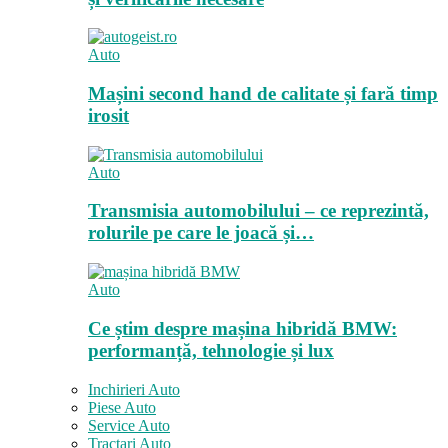
Auto
Mașini second hand de calitate și fară timp
irosit
Auto
Transmisia automobilului – ce reprezintă,
rolurile pe care le joacă și…
Auto
Ce știm despre mașina hibridă BMW:
performanță, tehnologie și lux
Inchirieri Auto
Piese Auto
Service Auto
Tractari Auto