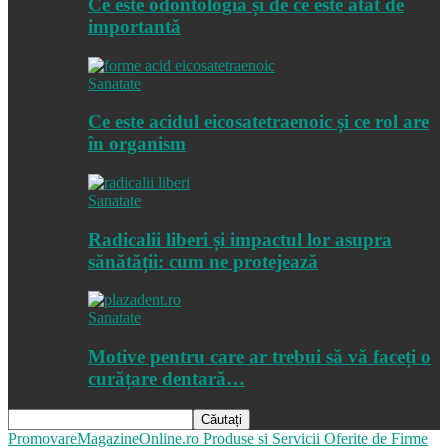
Ce este odontologia și de ce este atât de
importantă
Sanatate
Ce este acidul eicosatetraenoic și ce rol are
în organism
Sanatate
Radicalii liberi și impactul lor asupra
sănătății: cum ne protejează
Sanatate
Motive pentru care ar trebui să vă faceți o
curățare dentară…
PromovareMagazineOnline.ro
Produse si Servicii Oferite de Firme