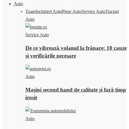
Auto
Toate
Inchirieri Auto
Piese Auto
Service Auto
Tractari
Auto
Service Auto
De ce vibrează volanul la frânare: 10 cauze
și verificările necesare
Auto
Mașini second hand de calitate și fară timp
irosit
Auto