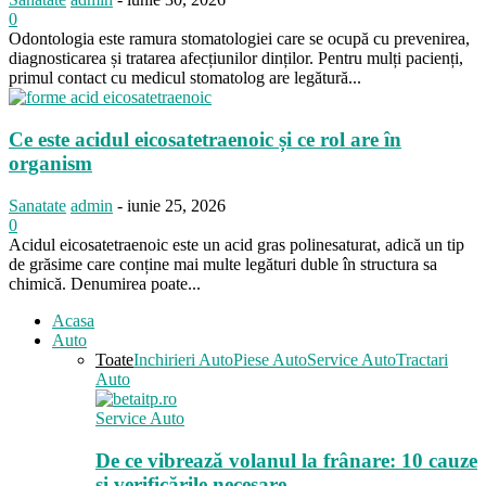
0
Odontologia este ramura stomatologiei care se ocupă cu prevenirea,
diagnosticarea și tratarea afecțiunilor dinților. Pentru mulți pacienți,
primul contact cu medicul stomatolog are legătură...
Ce este acidul eicosatetraenoic și ce rol are în
organism
Sanatate
admin
-
iunie 25, 2026
0
Acidul eicosatetraenoic este un acid gras polinesaturat, adică un tip
de grăsime care conține mai multe legături duble în structura sa
chimică. Denumirea poate...
Acasa
Auto
Toate
Inchirieri Auto
Piese Auto
Service Auto
Tractari
Auto
Service Auto
De ce vibrează volanul la frânare: 10 cauze
și verificările necesare