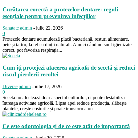
Curățarea corectă a protezelor dentare: reguli
esențiale pentru prevenirea infecțiilor
Sanatate
admin
-
iulie 22, 2026
0
Protezele dentare acumulează placă bacteriană, resturi alimentare,
pete și tartru, la fel ca dinții naturali. Atunci când nu sunt igienizate
corect, pot favoriza respirația...
Cum îți protejezi afacerea agricolă de secetă și reduci
riscul pierderii recoltei
Diverse
admin
-
iulie 17, 2026
0
Seceta nu afectează doar aspectul culturilor, ci poate destabiliza
întreaga activitate agricolă. Lipsa apei reduce producția, slăbește
plantele, crește costurile și poate transforma un...
Ce este odontologia și de ce este atât de importantă
Sanatate
admin
-
iunie 30, 2026