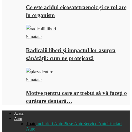
Ce este acidul eicosatetraenoic și ce rol are
în organism
Sanatate
Radicalii liberi și impactul lor asupra
sănătății: cum ne protejează
Sanatate
Motive pentru care ar trebui să vă faceți o
curățare dentară…
Acasa
Auto
Toate
Inchirieri Auto
Piese Auto
Service Auto
Tractari
Auto