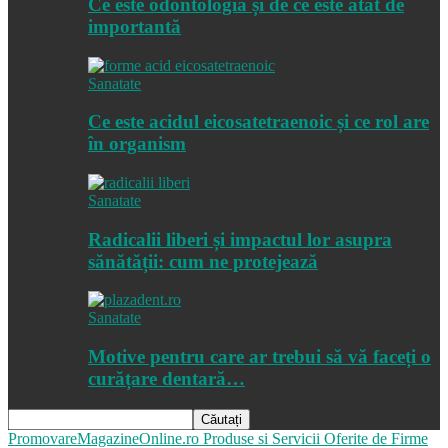
Ce este odontologia și de ce este atât de
importantă
Sanatate
Ce este acidul eicosatetraenoic și ce rol are
în organism
Sanatate
Radicalii liberi și impactul lor asupra
sănătății: cum ne protejează
Sanatate
Motive pentru care ar trebui să vă faceți o
curățare dentară…
PromovareMagazineOnline.ro
Produse si Servicii Oferite de Firme