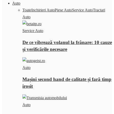
Auto
Toate
Inchirieri Auto
Piese Auto
Service Auto
Tractari
Auto
Service Auto
De ce vibrează volanul la frânare: 10 cauze
și verificările necesare
Auto
Mașini second hand de calitate și fară timp
irosit
Auto