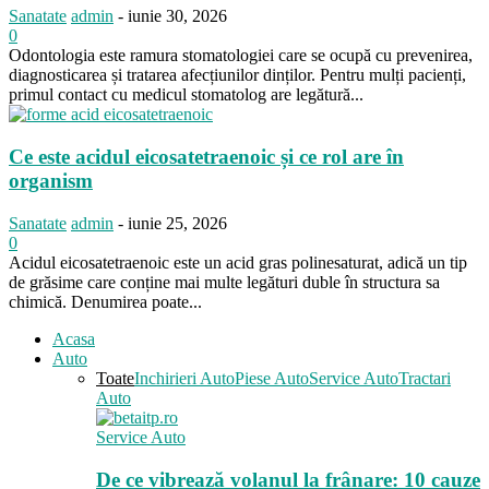
Sanatate
admin
-
iunie 30, 2026
0
Odontologia este ramura stomatologiei care se ocupă cu prevenirea,
diagnosticarea și tratarea afecțiunilor dinților. Pentru mulți pacienți,
primul contact cu medicul stomatolog are legătură...
Ce este acidul eicosatetraenoic și ce rol are în
organism
Sanatate
admin
-
iunie 25, 2026
0
Acidul eicosatetraenoic este un acid gras polinesaturat, adică un tip
de grăsime care conține mai multe legături duble în structura sa
chimică. Denumirea poate...
Acasa
Auto
Toate
Inchirieri Auto
Piese Auto
Service Auto
Tractari
Auto
Service Auto
De ce vibrează volanul la frânare: 10 cauze