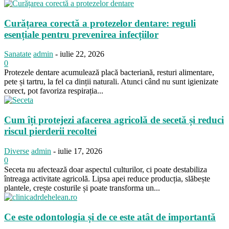
Curățarea corectă a protezelor dentare: reguli
esențiale pentru prevenirea infecțiilor
Sanatate
admin
-
iulie 22, 2026
0
Protezele dentare acumulează placă bacteriană, resturi alimentare,
pete și tartru, la fel ca dinții naturali. Atunci când nu sunt igienizate
corect, pot favoriza respirația...
Cum îți protejezi afacerea agricolă de secetă și reduci
riscul pierderii recoltei
Diverse
admin
-
iulie 17, 2026
0
Seceta nu afectează doar aspectul culturilor, ci poate destabiliza
întreaga activitate agricolă. Lipsa apei reduce producția, slăbește
plantele, crește costurile și poate transforma un...
Ce este odontologia și de ce este atât de importantă