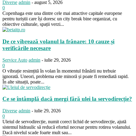
Diverse
admin
-
august 5, 2026
0
Copenhaga este una dintre cele mai atractive capitale europene
pentru turiștii care își doresc un city break bine organizat, cu
obiective culturale, spații verzi...
De ce vibrează volanul la frânare: 10 cauze și
verificările necesare
Service Auto
admin
-
iulie 29, 2026
0
O vibrație resimțită în volan în momentul frânării nu trebuie
ignorată. Uneori, problema este minoră și poate fi remediată rapid.
În alte situații, poate...
Ce se întâmplă dacă mergi fără ulei la servodirecție?
Diverse
admin
-
iulie 29, 2026
0
Uleiul de servodirecție, numit corect lichid de servodirecție, ajută
sistemul hidraulic să reducă efortul necesar pentru rotirea volanului.
Dacă nivelul scade foarte mult sau...