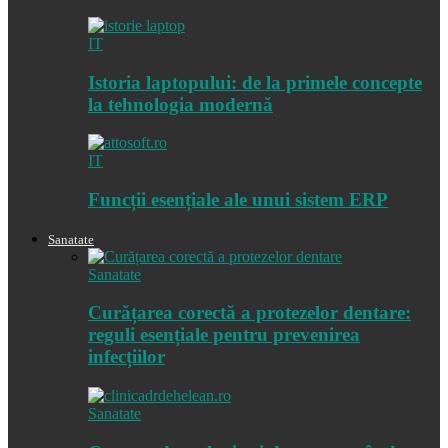
IT
Istoria laptopului: de la primele concepte
la tehnologia modernă
IT
Funcții esențiale ale unui sistem ERP
Sanatate
Sanatate
Curățarea corectă a protezelor dentare:
reguli esențiale pentru prevenirea
infecțiilor
Sanatate