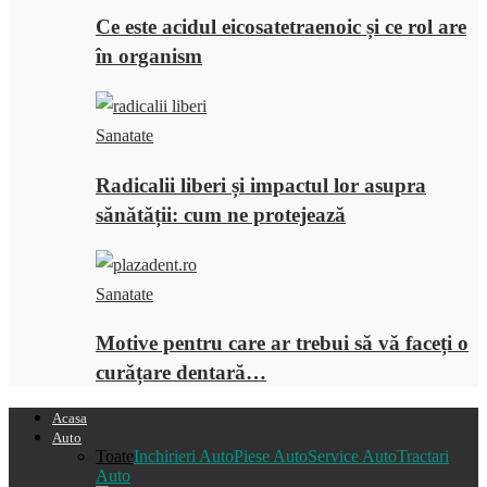
Ce este acidul eicosatetraenoic și ce rol are
în organism
Sanatate
Radicalii liberi și impactul lor asupra
sănătății: cum ne protejează
Sanatate
Motive pentru care ar trebui să vă faceți o
curățare dentară…
Acasa
Auto
Toate
Inchirieri Auto
Piese Auto
Service Auto
Tractari
Auto