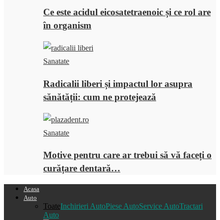
Ce este acidul eicosatetraenoic și ce rol are
în organism
Sanatate
Radicalii liberi și impactul lor asupra
sănătății: cum ne protejează
Sanatate
Motive pentru care ar trebui să vă faceți o
curățare dentară…
Acasa
Auto
Toate
Inchirieri Auto
Piese Auto
Service Auto
Tractari
Auto