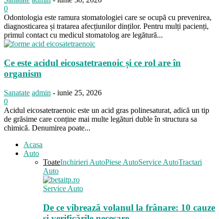
0
Odontologia este ramura stomatologiei care se ocupă cu prevenirea,
diagnosticarea și tratarea afecțiunilor dinților. Pentru mulți pacienți,
primul contact cu medicul stomatolog are legătură...
Ce este acidul eicosatetraenoic și ce rol are în
organism
Sanatate
admin
-
iunie 25, 2026
0
Acidul eicosatetraenoic este un acid gras polinesaturat, adică un tip
de grăsime care conține mai multe legături duble în structura sa
chimică. Denumirea poate...
Acasa
Auto
Toate
Inchirieri Auto
Piese Auto
Service Auto
Tractari
Auto
Service Auto
De ce vibrează volanul la frânare: 10 cauze
și verificările necesare