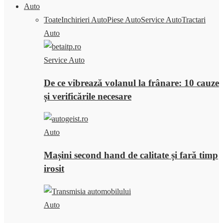
Auto
Toate
Inchirieri Auto
Piese Auto
Service Auto
Tractari
Auto
Service Auto
De ce vibrează volanul la frânare: 10 cauze
și verificările necesare
Auto
Mașini second hand de calitate și fară timp
irosit
Auto