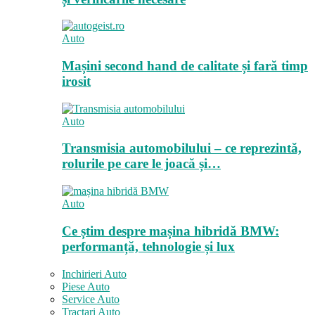
Auto
Mașini second hand de calitate și fară timp
irosit
Auto
Transmisia automobilului – ce reprezintă,
rolurile pe care le joacă și…
Auto
Ce știm despre mașina hibridă BMW:
performanță, tehnologie și lux
Inchirieri Auto
Piese Auto
Service Auto
Tractari Auto