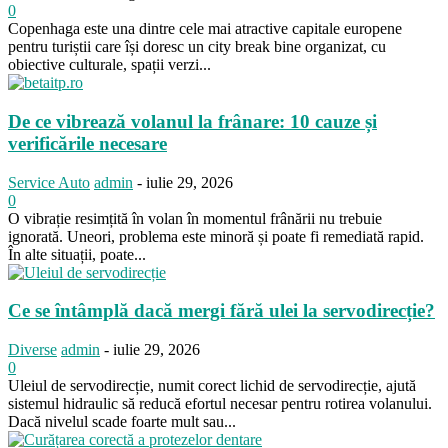
0
Copenhaga este una dintre cele mai atractive capitale europene
pentru turiștii care își doresc un city break bine organizat, cu
obiective culturale, spații verzi...
De ce vibrează volanul la frânare: 10 cauze și
verificările necesare
Service Auto
admin
-
iulie 29, 2026
0
O vibrație resimțită în volan în momentul frânării nu trebuie
ignorată. Uneori, problema este minoră și poate fi remediată rapid.
În alte situații, poate...
Ce se întâmplă dacă mergi fără ulei la servodirecție?
Diverse
admin
-
iulie 29, 2026
0
Uleiul de servodirecție, numit corect lichid de servodirecție, ajută
sistemul hidraulic să reducă efortul necesar pentru rotirea volanului.
Dacă nivelul scade foarte mult sau...