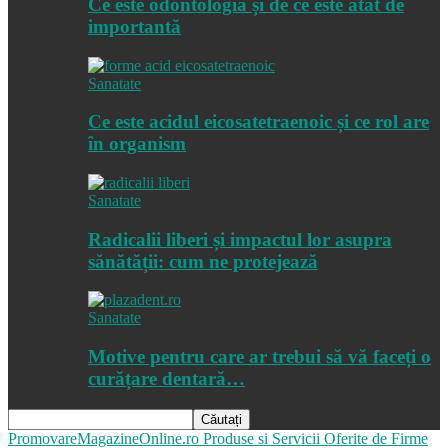
Ce este odontologia și de ce este atât de
importantă
Sanatate
Ce este acidul eicosatetraenoic și ce rol are
în organism
Sanatate
Radicalii liberi și impactul lor asupra
sănătății: cum ne protejează
Sanatate
Motive pentru care ar trebui să vă faceți o
curățare dentară…
PromovareMagazineOnline.ro
Produse si Servicii Oferite de Firme