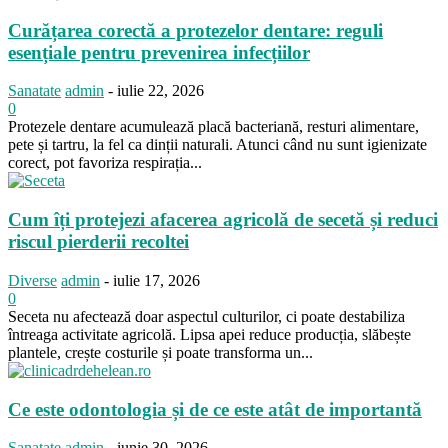
Curățarea corectă a protezelor dentare: reguli
esențiale pentru prevenirea infecțiilor
Sanatate
admin
-
iulie 22, 2026
0
Protezele dentare acumulează placă bacteriană, resturi alimentare,
pete și tartru, la fel ca dinții naturali. Atunci când nu sunt igienizate
corect, pot favoriza respirația...
Cum îți protejezi afacerea agricolă de secetă și reduci
riscul pierderii recoltei
Diverse
admin
-
iulie 17, 2026
0
Seceta nu afectează doar aspectul culturilor, ci poate destabiliza
întreaga activitate agricolă. Lipsa apei reduce producția, slăbește
plantele, crește costurile și poate transforma un...
Ce este odontologia și de ce este atât de importantă
Sanatate
admin
-
iunie 30, 2026