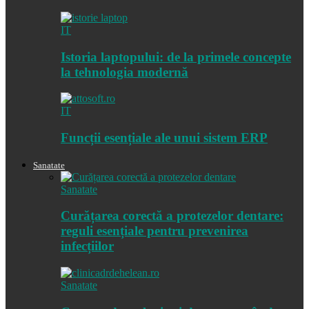
IT
Istoria laptopului: de la primele concepte
la tehnologia modernă
IT
Funcții esențiale ale unui sistem ERP
Sanatate
Sanatate
Curățarea corectă a protezelor dentare:
reguli esențiale pentru prevenirea
infecțiilor
Sanatate