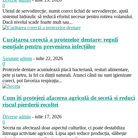
0
Uleiul de servodirecție, numit corect lichid de servodirecție, ajută
sistemul hidraulic să reducă efortul necesar pentru rotirea volanului.
Dacă nivelul scade foarte mult sau...
Curățarea corectă a protezelor dentare: reguli
esențiale pentru prevenirea infecțiilor
Sanatate
admin
-
iulie 22, 2026
0
Protezele dentare acumulează placă bacteriană, resturi alimentare,
pete și tartru, la fel ca dinții naturali. Atunci când nu sunt igienizate
corect, pot favoriza respirația...
Cum îți protejezi afacerea agricolă de secetă și reduci
riscul pierderii recoltei
Diverse
admin
-
iulie 17, 2026
0
Seceta nu afectează doar aspectul culturilor, ci poate destabiliza
întreaga activitate agricolă. Lipsa apei reduce producția, slăbește