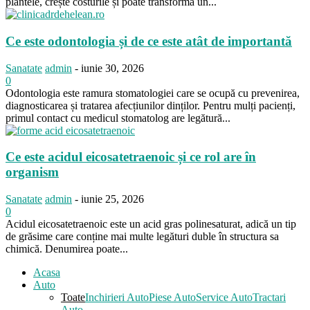
plantele, crește costurile și poate transforma un...
Ce este odontologia și de ce este atât de importantă
Sanatate
admin
-
iunie 30, 2026
0
Odontologia este ramura stomatologiei care se ocupă cu prevenirea,
diagnosticarea și tratarea afecțiunilor dinților. Pentru mulți pacienți,
primul contact cu medicul stomatolog are legătură...
Ce este acidul eicosatetraenoic și ce rol are în
organism
Sanatate
admin
-
iunie 25, 2026
0
Acidul eicosatetraenoic este un acid gras polinesaturat, adică un tip
de grăsime care conține mai multe legături duble în structura sa
chimică. Denumirea poate...
Acasa
Auto
Toate
Inchirieri Auto
Piese Auto
Service Auto
Tractari
Auto