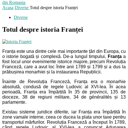
din Romania
Acasa
Diverse
Totul despre istoria Franței
Diverse
Totul despre istoria Franței
Franța este una dintre cele mai importante țări din Europa, cu
o istorie bogată și complexă. De-a lungul timpului,
Franța
a
fost locul unor evenimente istorice majore, precum Revoluția
Franceză, care a avut loc între anii 1789 și 1799 și a dus la
prăbușirea monarhiei și la instaurarea Republicii.
Înainte de Revoluția Franceză, Franța era o monarhie
absolută, condusă de regele Ludovic al XVI-lea. În acea
perioadă, Franța era împărțită în 35 de provincii, 135 de
dioceze, 38 de regiuni militare, 34 de généralités și 13
parlamente.
Existau sisteme juridice diferite, iar Franța era împărțită în
zone vamale interne, ceea ce ducea la plata unor taxe pentru
transportul mărfurilor. Revoluția Franceză a început în 1789,
când regele Ludovic al XVI-lea a convocat Adunarea