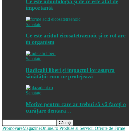
Ce este odontologia și de ce este atât de
importantă
Sanatate
Ce este acidul eicosatetraenoic și ce rol are
în organism
Sanatate
Radicalii liberi și impactul lor asupra
sănătății: cum ne protejează
Sanatate
Motive pentru care ar trebui să vă faceți o
curățare dentară…
PromovareMagazineOnline.ro
Produse si Servicii Oferite de Firme