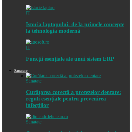
IT
Istoria laptopului: de la primele concepte
la tehnologia modernă
IT
Funcții esențiale ale unui sistem ERP
Sanatate
Sanatate
Curățarea corectă a protezelor dentare:
reguli esențiale pentru prevenirea
infecțiilor
Sanatate