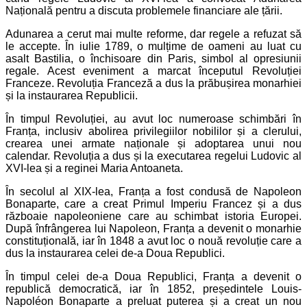
Națională pentru a discuta problemele financiare ale țării.
Adunarea a cerut mai multe reforme, dar regele a refuzat să
le accepte. În iulie 1789, o mulțime de oameni au luat cu
asalt Bastilia, o închisoare din Paris, simbol al opresiunii
regale. Acest eveniment a marcat începutul Revoluției
Franceze. Revoluția Franceză a dus la prăbușirea monarhiei
și la instaurarea Republicii.
În timpul Revoluției, au avut loc numeroase schimbări în
Franța, inclusiv abolirea privilegiilor nobililor și a clerului,
crearea unei armate naționale și adoptarea unui nou
calendar. Revoluția a dus și la executarea regelui Ludovic al
XVI-lea și a reginei Maria Antoaneta.
În secolul al XIX-lea, Franța a fost condusă de Napoleon
Bonaparte, care a creat Primul Imperiu Francez și a dus
războaie napoleoniene care au schimbat istoria Europei.
După înfrângerea lui Napoleon, Franța a devenit o monarhie
constituțională, iar în 1848 a avut loc o nouă revoluție care a
dus la instaurarea celei de-a Doua Republici.
În timpul celei de-a Doua Republici, Franța a devenit o
republică democratică, iar în 1852, președintele Louis-
Napoléon Bonaparte a preluat puterea și a creat un nou