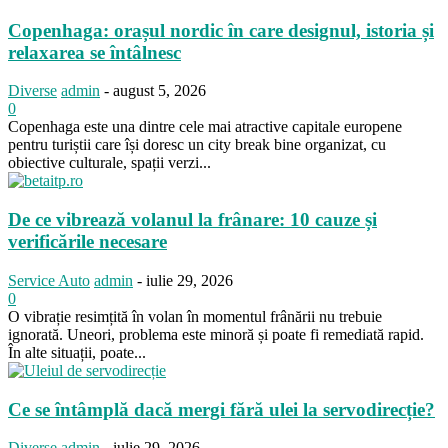
Copenhaga: orașul nordic în care designul, istoria și
relaxarea se întâlnesc
Diverse
admin
-
august 5, 2026
0
Copenhaga este una dintre cele mai atractive capitale europene
pentru turiștii care își doresc un city break bine organizat, cu
obiective culturale, spații verzi...
De ce vibrează volanul la frânare: 10 cauze și
verificările necesare
Service Auto
admin
-
iulie 29, 2026
0
O vibrație resimțită în volan în momentul frânării nu trebuie
ignorată. Uneori, problema este minoră și poate fi remediată rapid.
În alte situații, poate...
Ce se întâmplă dacă mergi fără ulei la servodirecție?
Diverse
admin
-
iulie 29, 2026