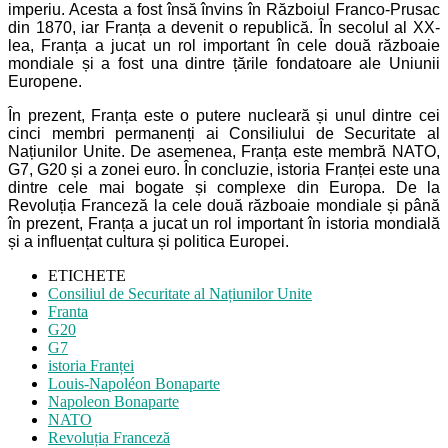
imperiu. Acesta a fost însă învins în Războiul Franco-Prusac
din 1870, iar Franța a devenit o republică. În secolul al XX-
lea, Franța a jucat un rol important în cele două războaie
mondiale și a fost una dintre țările fondatoare ale Uniunii
Europene.
În prezent, Franța este o putere nucleară și unul dintre cei
cinci membri permanenți ai Consiliului de Securitate al
Națiunilor Unite. De asemenea, Franța este membră NATO,
G7, G20 și a zonei euro. În concluzie, istoria Franței este una
dintre cele mai bogate și complexe din Europa. De la
Revoluția Franceză la cele două războaie mondiale și până
în prezent, Franța a jucat un rol important în istoria mondială
și a influențat cultura și politica Europei.
ETICHETE
Consiliul de Securitate al Națiunilor Unite
Franta
G20
G7
istoria Franței
Louis-Napoléon Bonaparte
Napoleon Bonaparte
NATO
Revoluția Franceză