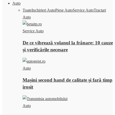
Auto
Toate
Inchirieri Auto
Piese Auto
Service Auto
Tractari
Auto
Service Auto
De ce vibrează volanul la frânare: 10 cauze
și verificările necesare
Auto
Mașini second hand de calitate și fară timp
irosit
Auto