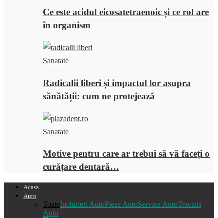
Ce este acidul eicosatetraenoic și ce rol are
în organism
Sanatate
Radicalii liberi și impactul lor asupra
sănătății: cum ne protejează
Sanatate
Motive pentru care ar trebui să vă faceți o
curățare dentară…
Acasa
Auto
Toate
Inchirieri Auto
Piese Auto
Service Auto
Tractari
Auto