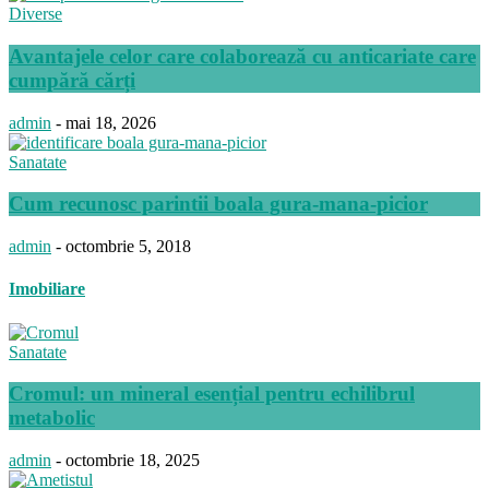
Diverse
Avantajele celor care colaborează cu anticariate care
cumpără cărți
admin
-
mai 18, 2026
Sanatate
Cum recunosc parintii boala gura-mana-picior
admin
-
octombrie 5, 2018
Imobiliare
Sanatate
Cromul: un mineral esențial pentru echilibrul
metabolic
admin
-
octombrie 18, 2025