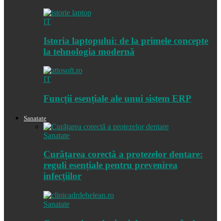
IT
Istoria laptopului: de la primele concepte
la tehnologia modernă
IT
Funcții esențiale ale unui sistem ERP
Sanatate
Sanatate
Curățarea corectă a protezelor dentare:
reguli esențiale pentru prevenirea
infecțiilor
Sanatate