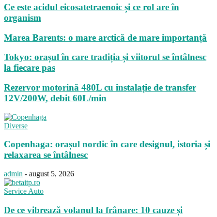
Ce este acidul eicosatetraenoic și ce rol are în
organism
Marea Barents: o mare arctică de mare importanță
Tokyo: orașul în care tradiția și viitorul se întâlnesc
la fiecare pas
Rezervor motorină 480L cu instalație de transfer
12V/200W, debit 60L/min
Diverse
Copenhaga: orașul nordic în care designul, istoria și
relaxarea se întâlnesc
admin
-
august 5, 2026
Service Auto
De ce vibrează volanul la frânare: 10 cauze și