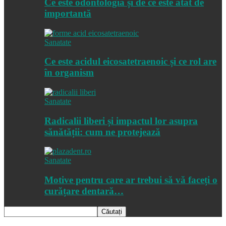
Ce este odontologia și de ce este atât de
importantă
Sanatate
Ce este acidul eicosatetraenoic și ce rol are
în organism
Sanatate
Radicalii liberi și impactul lor asupra
sănătății: cum ne protejează
Sanatate
Motive pentru care ar trebui să vă faceți o
curățare dentară…