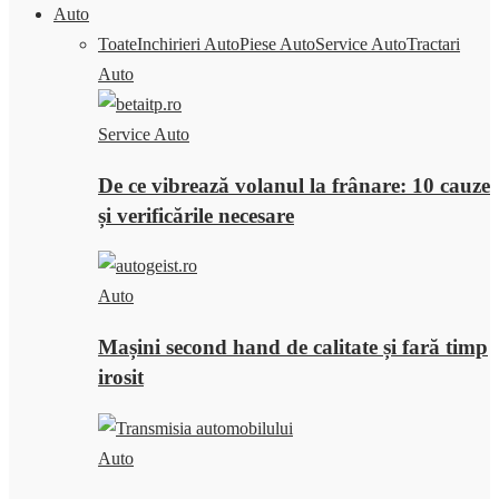
Auto
Toate
Inchirieri Auto
Piese Auto
Service Auto
Tractari
Auto
Service Auto
De ce vibrează volanul la frânare: 10 cauze
și verificările necesare
Auto
Mașini second hand de calitate și fară timp
irosit
Auto