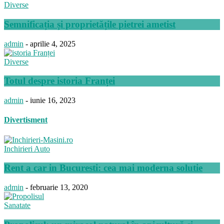
Diverse
Semnificația și proprietățile pietrei ametist
admin
-
aprilie 4, 2025
Diverse
Totul despre istoria Franței
admin
-
iunie 16, 2023
Divertisment
Inchirieri Auto
Rent a car in Bucuresti: cea mai moderna solutie
admin
-
februarie 13, 2020
Sanatate