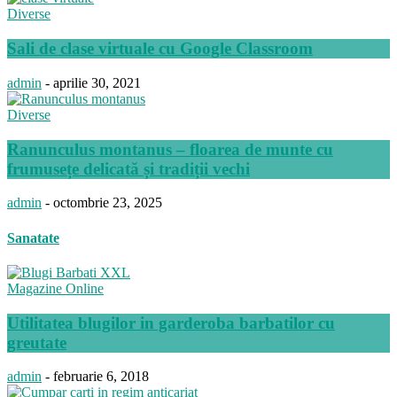
Diverse
Sali de clase virtuale cu Google Classroom
admin
-
aprilie 30, 2021
Diverse
Ranunculus montanus – floarea de munte cu
frumusețe delicată și tradiții vechi
admin
-
octombrie 23, 2025
Sanatate
Magazine Online
Utilitatea blugilor in garderoba barbatilor cu
greutate
admin
-
februarie 6, 2018