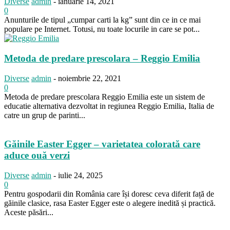
Diverse
admin
-
ianuarie 14, 2021
0
Anunturile de tipul „cumpar carti la kg” sunt din ce in ce mai
populare pe Internet. Totusi, nu toate locurile in care se pot...
Metoda de predare prescolara – Reggio Emilia
Diverse
admin
-
noiembrie 22, 2021
0
Metoda de predare prescolara Reggio Emilia este un sistem de
educatie alternativa dezvoltat in regiunea Reggio Emilia, Italia de
catre un grup de parinti...
Găinile Easter Egger – varietatea colorată care
aduce ouă verzi
Diverse
admin
-
iulie 24, 2025
0
Pentru gospodarii din România care își doresc ceva diferit față de
găinile clasice, rasa Easter Egger este o alegere inedită și practică.
Aceste păsări...