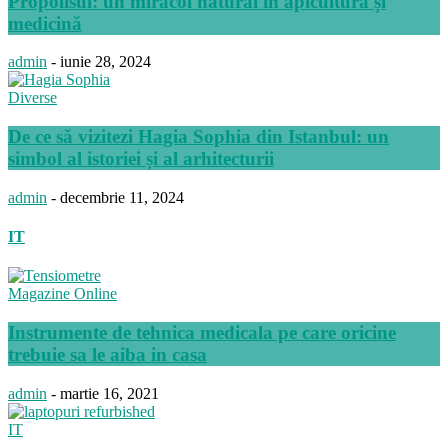
Propolisul: un miracol natural în apicultură și
medicină
admin
-
iunie 28, 2024
Diverse
De ce să vizitezi Hagia Sophia din Istanbul: un
simbol al istoriei și al arhitecturii
admin
-
decembrie 11, 2024
IT
Magazine Online
Instrumente de tehnica medicala pe care oricine
trebuie sa le aiba in casa
admin
-
martie 16, 2021
IT