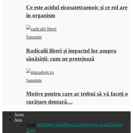
Ce este acidul eicosatetraenoic și ce rol are
în organism
Sanatate
Radicalii liberi și impactul lor asupra
sănătății: cum ne protejează
Sanatate
Motive pentru care ar trebui să vă faceți o
curățare dentară…
Acasa
Auto
Toate
Inchirieri Auto
Piese Auto
Service Auto
Tractari
Auto